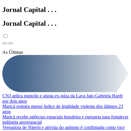
Jornal Capital
.
.
.
Jornal Capital
.
.
.
As Últimas
CNJ aplica punição e afasta ex-juíza da Lava Jato Gabriela Hardt
por dois anos
Maricá registra menor índice de letalidade violenta dos últimos 23
anos
Maricá recebe agências espaciais brasileira e europeia para fortalecer
indústria aeroespacial
Vereadora de Niterói e ativista do autismo é confirmada como vice