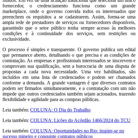
fluidos. Em vez de uma licitação tradicional que seleciona um único
fornecedor, o credenciamento funciona como um grande
marketplace, onde o governo convida todos os interessados que
preenchem os requisitos a se cadastrarem. Assim, forma-se uma
ampla rede de prestadores de serviços ou fornecedores disponíveis,
garantindo que o setor público tenha sempre acesso às melhores
condições e à continuidade dos serviços, sem restrições ou
exclusividade.
O processo é simples e transparente. O governo publica um edital
que permanece aberto, detalhando o que precisa e as condições de
contratação. As empresas e profissionais interessados se inscrevem e
comprovam sua qualificação, sem a burocracia de uma disputa de
propostas a cada nova necessidade. Uma vez habilitados, são
incluídos em uma lista de credenciados e podem ser chamados
conforme a demanda. A grande vantagem é que diversos contratos
podem ser firmados simultaneamente, e a contratação com um não
impede que outros credenciados também sejam acionados, trazendo
flexibilidade e agilidade para as compras públicas.
Leia também:
COLUNA: O Dia do Trabalho
Leia também:
COLUNA: Lições do Acórdão 1466/2024 do TCU
Leia também:
COLUNA: Oportunidades no Rio: inspire-se no
sucesso mineiro e conquiste contratos públicos