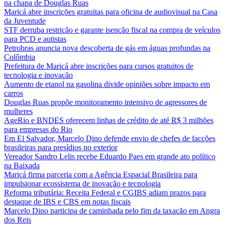
na chapa de Douglas Ruas
Maricá abre inscrições gratuitas para oficina de audiovisual na Casa
da Juventude
STF derruba restrição e garante isenção fiscal na compra de veículos
para PCD e autistas
Petrobras anuncia nova descoberta de gás em águas profundas na
Colômbia
Prefeitura de Maricá abre inscrições para cursos gratuitos de
tecnologia e inovação
Aumento de etanol na gasolina divide opiniões sobre impacto em
carros
Douglas Ruas propõe monitoramento intensivo de agressores de
mulheres
AgeRio e BNDES oferecem linhas de crédito de até R$ 3 milhões
para empresas do Rio
Em El Salvador, Marcelo Dino defende envio de chefes de facções
brasileiras para presídios no exterior
Vereador Sandro Lelis recebe Eduardo Paes em grande ato político
na Baixada
Maricá firma parceria com a Agência Espacial Brasileira para
impulsionar ecossistema de inovação e tecnologia
Reforma tributária: Receita Federal e CGIBS adiam prazos para
destaque de IBS e CBS em notas fiscais
Marcelo Dino participa de caminhada pelo fim da taxação em Angra
dos Reis