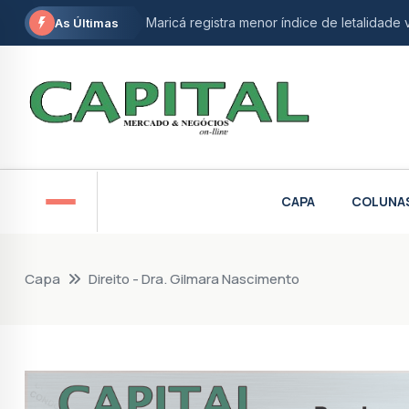
Maricá registra menor índice de letalidade 
As Últimas
Maricá recebe agências espaciais brasileira
Vereadora de Niterói e ativista do autism
Maricá abre inscrições gratuitas para ofic
STF derruba restrição e garante isenção fi
CAPA
COLUNA
Petrobras anuncia nova descoberta de gá
Prefeitura de Maricá abre inscrições para 
Capa
Direito - Dra. Gilmara Nascimento
Aumento de etanol na gasolina divide opin
Douglas Ruas propõe monitoramento intens
AgeRio e BNDES oferecem linhas de crédit
Em El Salvador, Marcelo Dino defende envio