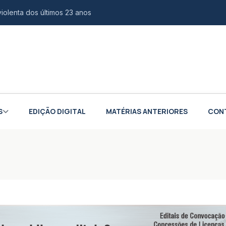
violenta dos últimos 23 anos
 e europeia para fortalecer indústria aeroespacial
o é confirmada como vice na chapa de Douglas Ruas
ina de audiovisual na Casa da Juventude
scal na compra de veículos para PCD e autistas
S
EDIÇÃO DIGITAL
MATÉRIAS ANTERIORES
CON
s em águas profundas na Colômbia
cursos gratuitos de tecnologia e inovação
iões sobre impacto em carros
ivo de agressores de mulheres
o de até R$ 3 milhões para empresas do Rio
 de chefes de facções brasileiras para presídios no exterior