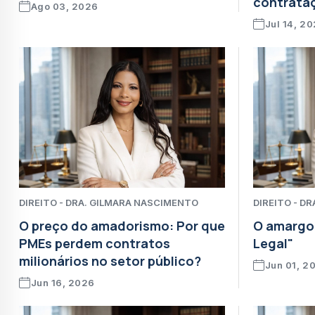
contrataç
Ago 03, 2026
Jul 14, 2
DIREITO - DRA. GILMARA NASCIMENTO
DIREITO - D
O preço do amadorismo: Por que
O amargo
PMEs perdem contratos
Legal"
milionários no setor público?
Jun 01, 2
Jun 16, 2026