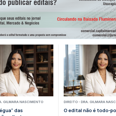
s em grande ato político na Baixada
al Brasileira para impulsionar ecossistema de inovação e
S adiam prazos para destaque de IBS e CBS em notas fiscais
fim da taxação em Angra dos Reis
 "Ações que Transformam" em Duque de Caxias
e desenvolvimento na 78ª Reunião Anual da SBPC
va Jato Gabriela Hardt por dois anos
RA. GILMARA NASCIMENTO
DIREITO - DRA. GILMARA NAS
Régua" das
O edital não é todo-p