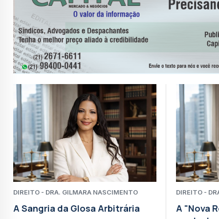
Vereador Sandro Lelis recebe Eduardo Pae
Maricá firma parceria com a Agência Espaci
tecnologia
Reforma tributária: Receita Federal e CGIB
Marcelo Dino participa de caminhada pelo 
Braskem abre inscrições para o concurso
Maricá apresenta projetos de tecnologia 
CNJ aplica punição e afasta ex-juíza da La
DIREITO - DRA. GILMARA NASCIMENTO
DIREITO - D
A Sangria da Glosa Arbitrária
A "Nova 