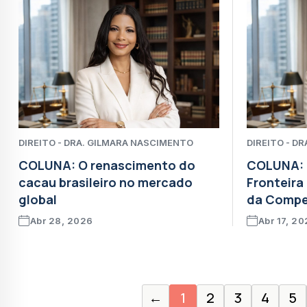
DIREITO - DRA. GILMARA NASCIMENTO
DIREITO - D
COLUNA: O renascimento do
COLUNA: L
cacau brasileiro no mercado
Fronteira
global
da Compet
Abr 28, 2026
Abr 17, 2
←
1
2
3
4
5