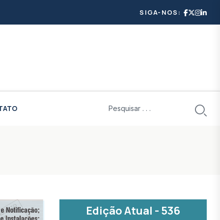
SIGA-NOS:
TATO
Edição Atual - 536