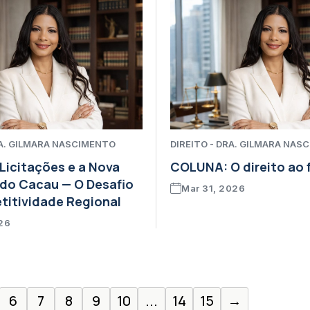
RA. GILMARA NASCIMENTO
DIREITO - DRA. GILMARA NAS
icitações e a Nova
COLUNA: O direito ao
 do Cacau — O Desafio
Mar 31, 2026
itividade Regional
026
6
7
8
9
10
...
14
15
→