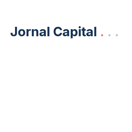
Jornal Capital
Jornal Capital
.
.
.
.
.
.