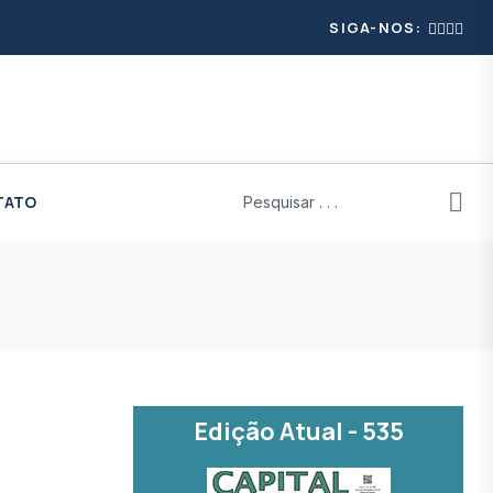
SIGA-NOS:
TATO
Edição Atual - 535