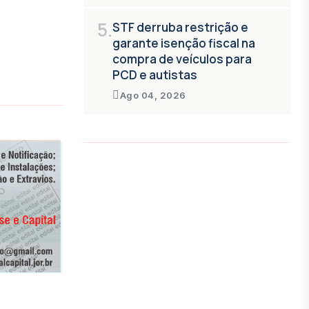
5.
STF derruba restrição e
garante isenção fiscal na
compra de veículos para
PCD e autistas
Ago 04, 2026