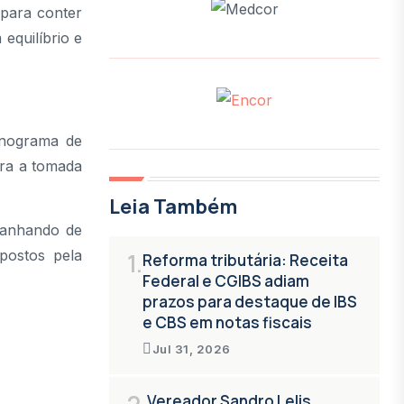
 para conter
equilíbrio e
onograma de
ara a tomada
Leia Também
panhando de
postos pela
1.
Reforma tributária: Receita
Federal e CGIBS adiam
prazos para destaque de IBS
e CBS em notas fiscais
Jul 31, 2026
2.
Vereador Sandro Lelis