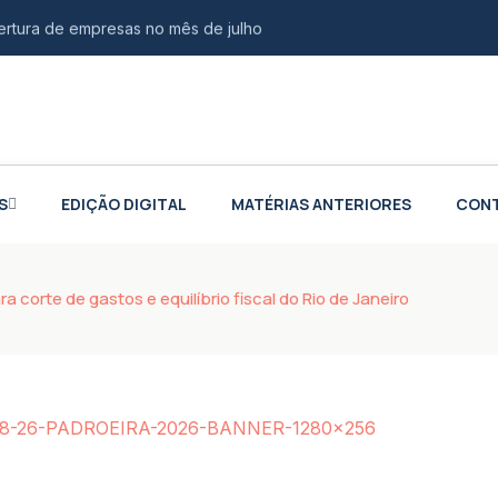
bertura de empresas no mês de julho
ina de audiovisual na Casa da Juventude
scal na compra de veículos para PCD e autistas
iões sobre impacto em carros
S
EDIÇÃO DIGITAL
MATÉRIAS ANTERIORES
CON
ivo de agressores de mulheres
o de até R$ 3 milhões para empresas do Rio
s em grande ato político na Baixada
a corte de gastos e equilíbrio fiscal do Rio de Janeiro
al Brasileira para impulsionar ecossistema de inovação e
S adiam prazos para destaque de IBS e CBS em notas fiscais
fim da taxação em Angra dos Reis
 "Ações que Transformam" em Duque de Caxias