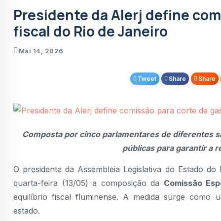
Maricá apresenta projetos de tecnologia 
Presidente da Alerj define com
Douglas Ruas apresenta propostas no Sul 
fiscal do Rio de Janeiro
territórios
Comissão da Alerj resgata cão abandonad
Mai 14, 2026
10ª edição do Maricá Moto Fest promete mo
Tweet
Share
Share
Alerj dá o nome de Gloria Maria à sala de i
Operação fecha fábrica clandestina de óle
Vereadora de Niterói e ativista do autism
Composta por cinco parlamentares de diferentes si
públicas para garantir a 
O presidente da Assembleia Legislativa do Estado do 
quarta-feira (13/05) a composição da
Comissão Esp
equilíbrio fiscal fluminense. A medida surge como 
estado.