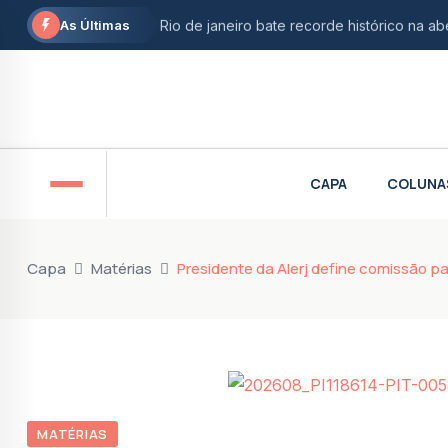
Rio de janeiro bate recorde histórico na a
As Últimas
Maricá abre inscrições gratuitas para ofic
STF derruba restrição e garante isenção fi
Aumento de etanol na gasolina divide opin
CAPA
COLUNA
Douglas Ruas propõe monitoramento intens
AgeRio e BNDES oferecem linhas de crédit
Vereador Sandro Lelis recebe Eduardo Pae
Capa
Matérias
Presidente da Alerj define comissão par
Maricá firma parceria com a Agência Espaci
tecnologia
Reforma tributária: Receita Federal e CGIB
Marcelo Dino participa de caminhada pelo 
Braskem abre inscrições para o concurso
MATÉRIAS