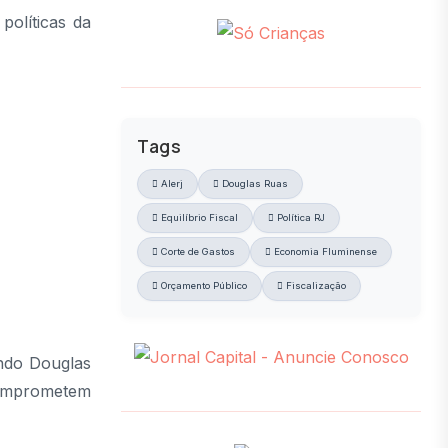
políticas da
Tags
Alerj
Douglas Ruas
Equilíbrio Fiscal
Política RJ
Corte de Gastos
Economia Fluminense
Orçamento Público
Fiscalização
undo Douglas
 comprometem