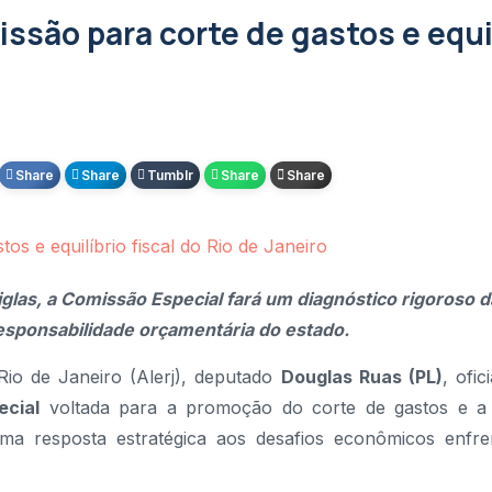
e desenvolvimento na 78ª Reunião Anual da SBPC
issão para corte de gastos e equi
Fluminense para combater o crime organizado e retomar
o com tumor
vimentar Itaipuaçu com quatro dias de rock e cultura
Share
Share
Tumblr
Share
Share
mprensa do plenário do edifício Lúcio Costa
o lubrificante que movimentava R$ 1 milhão por mês
o é confirmada como vice na chapa de Douglas Ruas
glas, a Comissão Especial fará um diagnóstico rigoroso 
responsabilidade orçamentária do estado.
Rio de Janeiro (Alerj), deputado
Douglas Ruas (PL)
, ofic
ecial
voltada para a promoção do corte de gastos e a
uma resposta estratégica aos desafios econômicos enfre