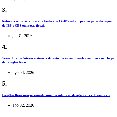
3.
Reforma tributária: Receita Federal e CGIBS adiam prazos para destaque
de IBS e CBS em notas fiscais
jul 31, 2026
4.
Vereadora de Niterói e ativista do autismo é confirmada como vice na chapa
de Douglas Ruas
ago 04, 2026
5.
Douglas Ruas propõe monitoramento intensivo de agressores de mulheres
ago 02, 2026