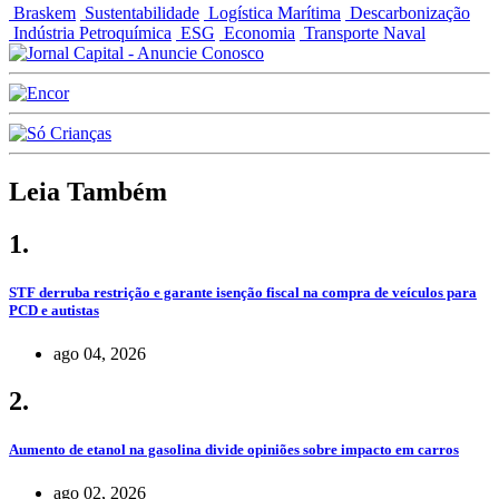
Braskem
Sustentabilidade
Logística Marítima
Descarbonização
Indústria Petroquímica
ESG
Economia
Transporte Naval
Leia Também
1.
STF derruba restrição e garante isenção fiscal na compra de veículos para
PCD e autistas
ago 04, 2026
2.
Aumento de etanol na gasolina divide opiniões sobre impacto em carros
ago 02, 2026