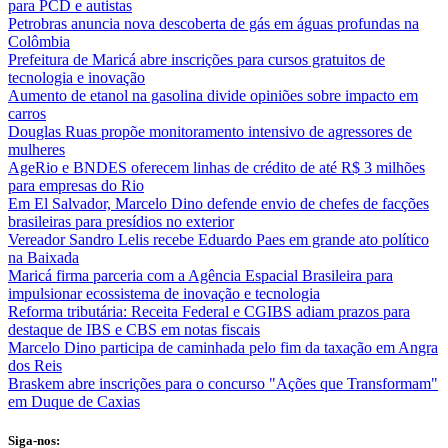
para PCD e autistas
Petrobras anuncia nova descoberta de gás em águas profundas na
Colômbia
Prefeitura de Maricá abre inscrições para cursos gratuitos de
tecnologia e inovação
Aumento de etanol na gasolina divide opiniões sobre impacto em
carros
Douglas Ruas propõe monitoramento intensivo de agressores de
mulheres
AgeRio e BNDES oferecem linhas de crédito de até R$ 3 milhões
para empresas do Rio
Em El Salvador, Marcelo Dino defende envio de chefes de facções
brasileiras para presídios no exterior
Vereador Sandro Lelis recebe Eduardo Paes em grande ato político
na Baixada
Maricá firma parceria com a Agência Espacial Brasileira para
impulsionar ecossistema de inovação e tecnologia
Reforma tributária: Receita Federal e CGIBS adiam prazos para
destaque de IBS e CBS em notas fiscais
Marcelo Dino participa de caminhada pelo fim da taxação em Angra
dos Reis
Braskem abre inscrições para o concurso "Ações que Transformam"
em Duque de Caxias
Siga-nos: