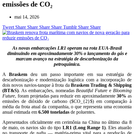
emissões de CO₂
mai 14, 2026
Tweet
Share
Share
Share
Share
Tumblr
Share
Share
As novas embarcações LR1 operam na rota EUA-Brasil
diminuindo em aproximadamente 30% o lançamento do gás e
marcam avanço na estratégia de descarbonização da
petroquímica.
A
Braskem
deu um passo importante em sua estratégia de
descarbonização e modernização logística com a incorporação de
dois novos navios-tanque à frota da
Braskem Trading & Shipping
(BT&S)
. As embarcações, nomeadas
Beautiful Future
e
Blooming
Future
, foram projetadas para reduzir em aproximadamente
30%
as
emissões de dióxido de carbono ($CO_{2}$) em comparação à
média da frota atual da companhia, o que representa uma economia
anual estimada em
6.500 toneladas
de poluentes.
Apresentados oficialmente em cerimônia na China no último dia 8
de maio, os navios são do tipo
LR1 (Long Range 1)
. Eles atuarão
no transporte de nafta — matéria-prima vital para a produção de