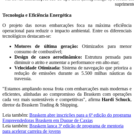
supriment
Tecnologia e Eficiência Energética
O projeto das novas embarcações foca na máxima eficiência
operacional para reduzir o impacto ambiental. Entre os diferenciais
tecnológicos destacam-se:
Motores de última geração:
Otimizados para menor
consumo de combustível;
Design de casco aerodinâmico:
Estrutura pensada para
diminuir o atrito e aumentar a performance em alto-mar;
Velocidade Otimizada:
Sistema de navegação que prioriza a
redução de emissões durante as 5.500 milhas náuticas da
travessia.
"Estamos ampliando nossa frota com embarcações mais modernas e
eficientes, alinhadas ao compromisso da Braskem com operações
cada vez mais sustentáveis e competitivas", afirma
Hardi Schuck
,
diretor da Braskem Trading & Shipping.
Leia também:
Braskem abre inscrições para a 6ª edição do programa
Empreendedoras Braskem em Duque de Caxias
Leia também:
Braskem lança 3ª edição de programa de mentoria
para acelerar carreira de jovens