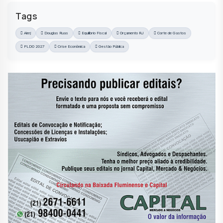
Tags
Alerj
Douglas Ruas
Equilíbrio Fiscal
Orçamento RJ
Corte de Gastos
PLDO 2027
Crise Econômica
Gestão Pública