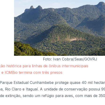
Foto: Ivan Cobra/Seas/GOVRJ
o histórica para linhas de ônibus intermunicipais
 e ICMBio termina com três presos
 Parque Estadual Cunhambebe protege quase 40 mil hecta
ba, Rio Claro e Itaguaí. A unidade de conservação possui 
 de extinção, sendo um refúgio para aves, com mais de 350