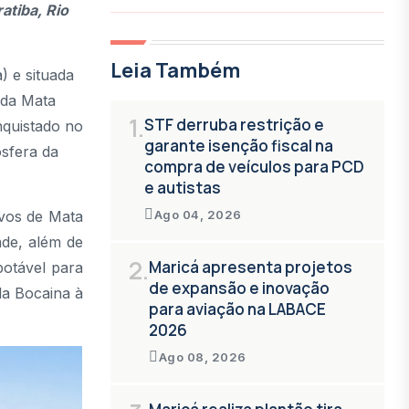
atiba, Rio
Leia Também
) e situada
 da Mata
1.
STF derruba restrição e
nquistado no
garante isenção fiscal na
sfera da
compra de veículos para PCD
e autistas
vos de Mata
Ago 04, 2026
ade, além de
2.
Maricá apresenta projetos
potável para
de expansão e inovação
da Bocaina à
para aviação na LABACE
2026
Ago 08, 2026