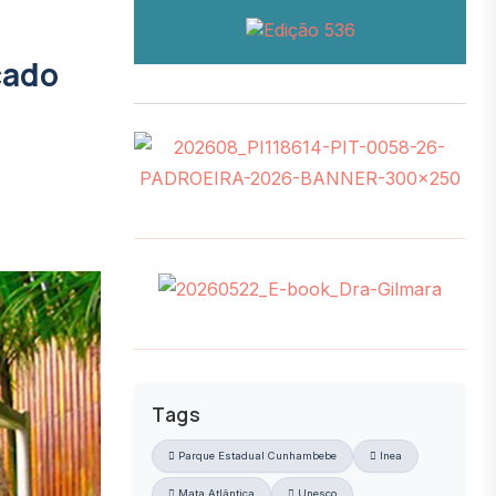
çado
Tags
Parque Estadual Cunhambebe
Inea
Mata Atlântica
Unesco