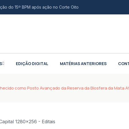
uação do 15º BPM após ação no Corte Oito
 bolsas de R$ 3 mil para Horta Urbana em Xerém
entar profissionais sobre editais do audiovisual
guinhos por rombo de R$ 25,7 bilhões
va Jato Gabriela Hardt por dois anos
S
EDIÇÃO DIGITAL
MATÉRIAS ANTERIORES
CON
violenta dos últimos 23 anos
ito da Polícia Federal contra Lulinha
ecido como Posto Avançado da Reserva da Biosfera da Mata At
amada para o 2º semestre
 e europeia para fortalecer indústria aeroespacial
o é confirmada como vice na chapa de Douglas Ruas
bertura de empresas no mês de julho