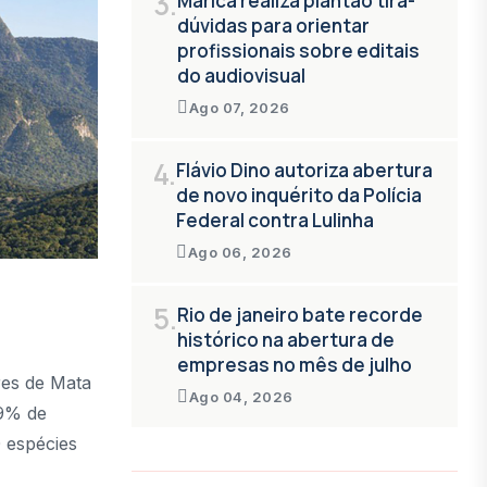
3.
Maricá realiza plantão tira-
dúvidas para orientar
profissionais sobre editais
do audiovisual
Ago 07, 2026
4.
Flávio Dino autoriza abertura
de novo inquérito da Polícia
Federal contra Lulinha
Ago 06, 2026
5.
Rio de janeiro bate recorde
histórico na abertura de
empresas no mês de julho
res de Mata
Ago 04, 2026
99% de
 espécies