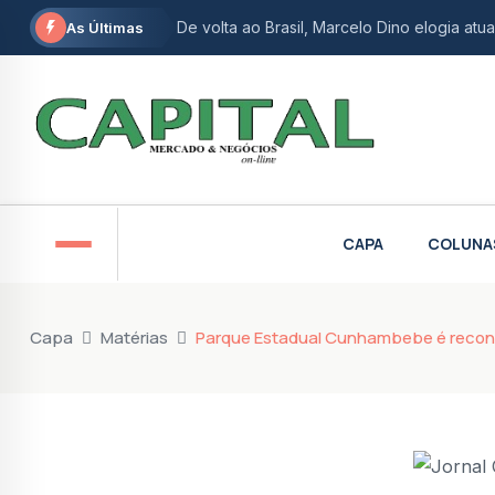
De volta ao Brasil, Marcelo Dino elogia at
As Últimas
Instituto Zeca Pagodinho abre seleção com
Maricá realiza plantão tira-dúvidas para ori
Estado do Rio pede falência do Grupo Man
CNJ aplica punição e afasta ex-juíza da La
CAPA
COLUNA
Maricá registra menor índice de letalidade 
Flávio Dino autoriza abertura de novo inquér
Capa
Matérias
Parque Estadual Cunhambebe é reconh
Prouni 2026 divulga resultado de nova ch
Maricá recebe agências espaciais brasileira
Vereadora de Niterói e ativista do autism
Rio de janeiro bate recorde histórico na a