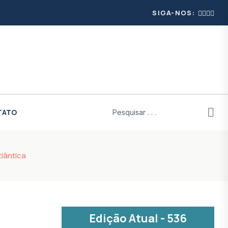
SIGA-NOS:
TATO
lântica
Edição Atual - 536