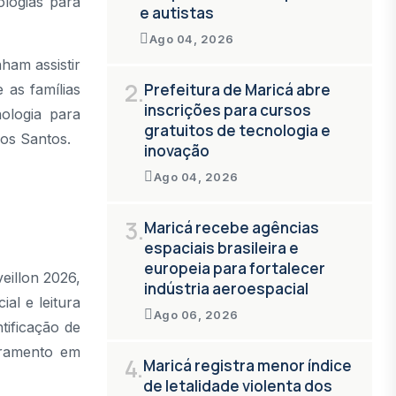
logias para
e autistas
Ago 04, 2026
ham assistir
2.
Prefeitura de Maricá abre
 as famílias
inscrições para cursos
ologia para
gratuitos de tecnologia e
dos Santos.
inovação
Ago 04, 2026
3.
Maricá recebe agências
espaciais brasileira e
europeia para fortalecer
eillon 2026,
indústria aeroespacial
al e leitura
Ago 06, 2026
tificação de
toramento em
4.
Maricá registra menor índice
de letalidade violenta dos