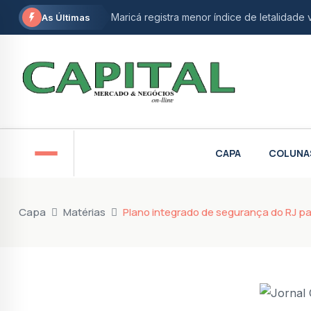
Maricá registra menor índice de letalidade 
As Últimas
Maricá recebe agências espaciais brasileira
Vereadora de Niterói e ativista do autism
Maricá abre inscrições gratuitas para ofic
STF derruba restrição e garante isenção fi
CAPA
COLUNA
Petrobras anuncia nova descoberta de gá
Prefeitura de Maricá abre inscrições para 
Capa
Matérias
Plano integrado de segurança do RJ pa
Aumento de etanol na gasolina divide opin
Douglas Ruas propõe monitoramento intens
AgeRio e BNDES oferecem linhas de crédit
Em El Salvador, Marcelo Dino defende envio