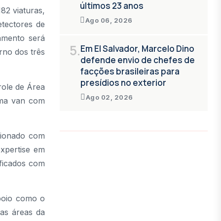
últimos 23 anos
82 viaturas,
Ago 06, 2026
etectores de
iamento será
5.
Em El Salvador, Marcelo Dino
rno dos três
defende envio de chefes de
facções brasileiras para
presídios no exterior
role de Área
Ago 02, 2026
uma van com
cionado com
expertise em
ificados com
poio como o
as áreas da