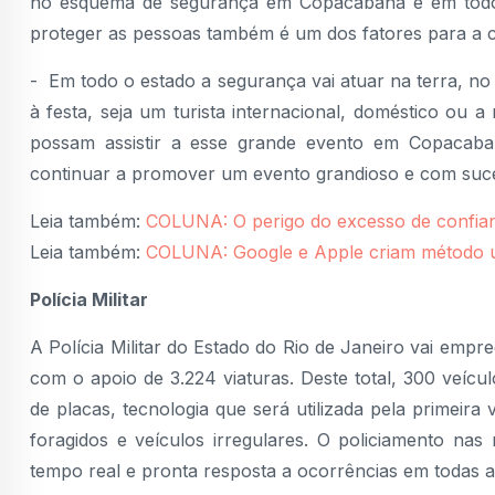
no esquema de segurança em Copacabana e em todo o 
proteger as pessoas também é um dos fatores para a co
- Em todo o estado a segurança vai atuar na terra, n
à festa, seja um turista internacional, doméstico ou 
possam assistir a esse grande evento em Copacaba
continuar a promover um evento grandioso e com suces
Leia também:
COLUNA: O perigo do excesso de confia
Leia também:
COLUNA: Google e Apple criam método úni
Polícia Militar
A Polícia Militar do Estado do Rio de Janeiro vai empre
com o apoio de 3.224 viaturas. Deste total, 300 veícu
de placas, tecnologia que será utilizada pela primeir
foragidos e veículos irregulares. O policiamento na
tempo real e pronta resposta a ocorrências em todas a