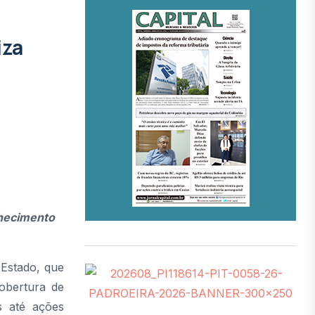
iza
nhecimento
Estado, que
obertura de
s até ações