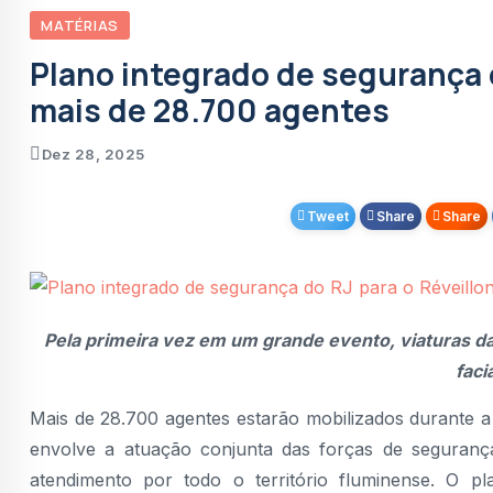
Vereador Sandro Lelis recebe Eduardo Pae
MATÉRIAS
Maricá firma parceria com a Agência Espaci
Plano integrado de segurança d
tecnologia
mais de 28.700 agentes
Reforma tributária: Receita Federal e CGIB
Marcelo Dino participa de caminhada pelo 
Dez 28, 2025
Braskem abre inscrições para o concurso
Tweet
Share
Share
Maricá apresenta projetos de tecnologia 
CNJ aplica punição e afasta ex-juíza da La
Pela primeira vez em um grande evento, viaturas d
faci
Mais de 28.700 agentes estarão mobilizados durante
envolve a atuação conjunta das forças de seguranç
atendimento por todo o território fluminense. O p