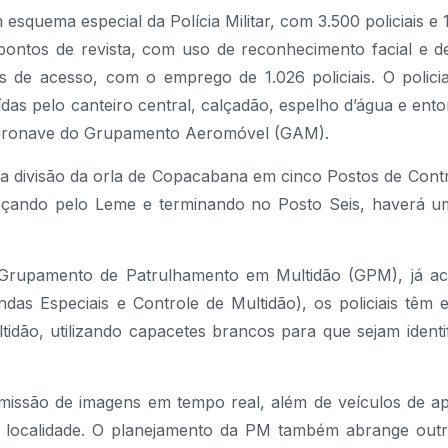
squema especial da Polícia Militar, com 3.500 policiais e 1
pontos de revista, com uso de reconhecimento facial e d
as de acesso, com o emprego de 1.026 policiais. O polic
das pelo canteiro central, calçadão, espelho d’água e ento
 aeronave do Grupamento Aeromóvel (GAM).
a divisão da orla de Copacabana em cinco Postos de Cont
çando pelo Leme e terminando no Posto Seis, haverá 
 Grupamento de Patrulhamento em Multidão (GPM), já a
s Especiais e Controle de Multidão), os policiais têm 
tidão, utilizando capacetes brancos para que sejam ident
missão de imagens em tempo real, além de veículos de a
localidade. O planejamento da PM também abrange outr