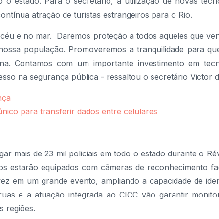
estado. Para o secretário, a utilização de novas tecno
ntínua atração de turistas estrangeiros para o Rio.
o céu e no mar. Daremos proteção a todos aqueles que ven
a nossa população. Promoveremos a tranquilidade para que
na. Contamos com um importante investimento em tecn
so na segurança pública - ressaltou o secretário Victor 
nça
co para transferir dados entre celulares
gar mais de 23 mil policiais em todo o estado durante o Rév
los estarão equipados com câmeras de reconhecimento faci
a vez em um grande evento, ampliando a capacidade de iden
s ruas e a atuação integrada ao CICC vão garantir moni
s regiões.