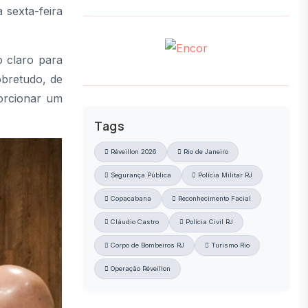
 sexta-feira
o claro para
obretudo, de
orcionar um
Tags
Réveillon 2026
Rio de Janeiro
Segurança Pública
Polícia Militar RJ
Copacabana
Reconhecimento Facial
Cláudio Castro
Polícia Civil RJ
Corpo de Bombeiros RJ
Turismo Rio
Operação Réveillon