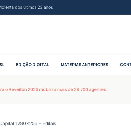
violenta dos últimos 23 anos
 e europeia para fortalecer indústria aeroespacial
o é confirmada como vice na chapa de Douglas Ruas
ina de audiovisual na Casa da Juventude
scal na compra de veículos para PCD e autistas
S
EDIÇÃO DIGITAL
MATÉRIAS ANTERIORES
CON
s em águas profundas na Colômbia
cursos gratuitos de tecnologia e inovação
ra o Réveillon 2026 mobiliza mais de 28.700 agentes
iões sobre impacto em carros
ivo de agressores de mulheres
o de até R$ 3 milhões para empresas do Rio
 de chefes de facções brasileiras para presídios no exterior