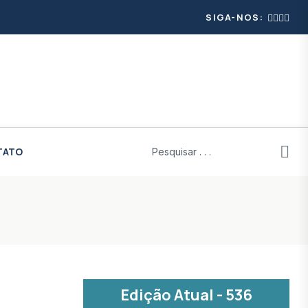
SIGA-NOS:
TATO
Edição Atual - 536