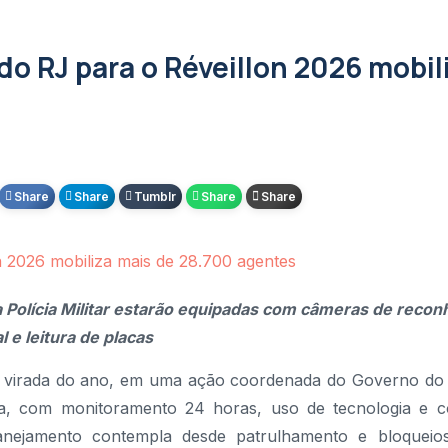
s em grande ato político na Baixada
al Brasileira para impulsionar ecossistema de inovação e
o RJ para o Réveillon 2026 mobil
S adiam prazos para destaque de IBS e CBS em notas fiscais
fim da taxação em Angra dos Reis
 "Ações que Transformam" em Duque de Caxias
Share
Share
Tumblr
Share
Share
e desenvolvimento na 78ª Reunião Anual da SBPC
va Jato Gabriela Hardt por dois anos
a Polícia Militar estarão equipadas com câmeras de reco
al e leitura de placas
 a virada do ano, em uma ação coordenada do Governo do 
a, com monitoramento 24 horas, uso de tecnologia e c
lanejamento contempla desde patrulhamento e bloqueio