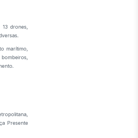
 13 drones,
dversas.
o marítimo,
0 bombeiros,
mento.
tropolitana,
ça Presente