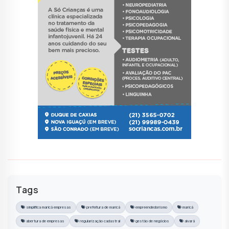
Tags
simplifica maricá empresas
prefeitura de maricá
empreendedorismo
maricá
abertura de empresas
regularização cadastral
gestão de negócios
alvará