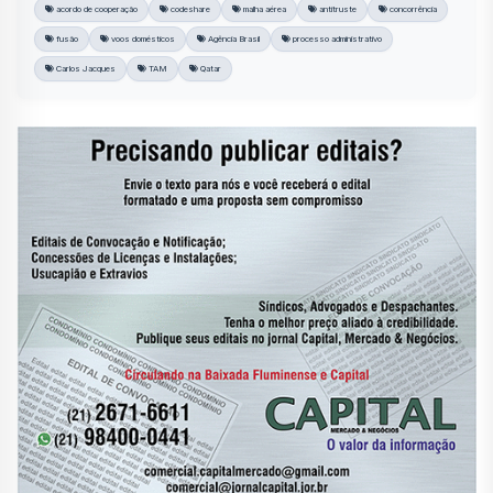
acordo de cooperação
codeshare
malha aérea
antitruste
concorrência
fusão
voos domésticos
Agência Brasil
processo administrativo
Carlos Jacques
TAM
Qatar