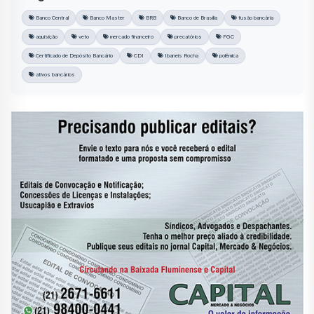
Banco Central
Banco Master
BRB
Banco de Brasília
fusão bancária
aquisição
veto
mercado financeiro
precatórios
FGC
Certificado de Depósito Bancário
CDI
Ibaneis Rocha
polêmica
ativos bancários