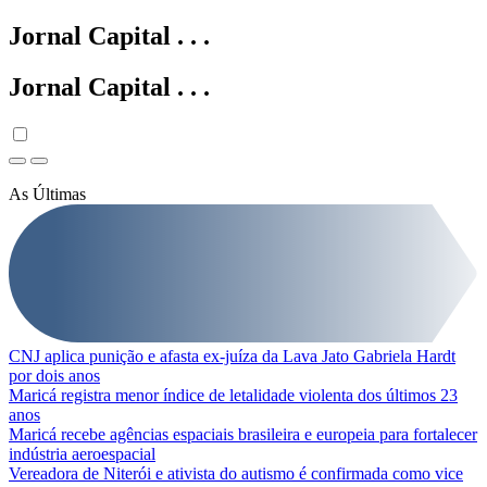
Jornal Capital
.
.
.
Jornal Capital
.
.
.
As Últimas
CNJ aplica punição e afasta ex-juíza da Lava Jato Gabriela Hardt
por dois anos
Maricá registra menor índice de letalidade violenta dos últimos 23
anos
Maricá recebe agências espaciais brasileira e europeia para fortalecer
indústria aeroespacial
Vereadora de Niterói e ativista do autismo é confirmada como vice