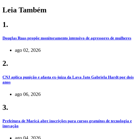
Leia Também
1.
Douglas Ruas propõe monitoramento intensivo de agressores de mulheres
ago 02, 2026
2.
CNJ aplica punição e afasta ex-juíza da Lava Jato Gabriela Hardt por dois
anos
ago 06, 2026
3.
Prefeitura de Maricá abre inscrições para cursos gratuitos de tecnologia e
inovação
ago 04, 2026