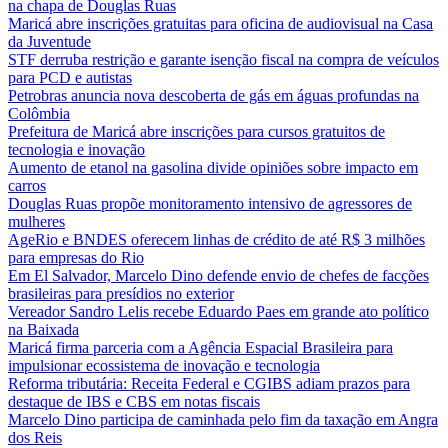
na chapa de Douglas Ruas
Maricá abre inscrições gratuitas para oficina de audiovisual na Casa
da Juventude
STF derruba restrição e garante isenção fiscal na compra de veículos
para PCD e autistas
Petrobras anuncia nova descoberta de gás em águas profundas na
Colômbia
Prefeitura de Maricá abre inscrições para cursos gratuitos de
tecnologia e inovação
Aumento de etanol na gasolina divide opiniões sobre impacto em
carros
Douglas Ruas propõe monitoramento intensivo de agressores de
mulheres
AgeRio e BNDES oferecem linhas de crédito de até R$ 3 milhões
para empresas do Rio
Em El Salvador, Marcelo Dino defende envio de chefes de facções
brasileiras para presídios no exterior
Vereador Sandro Lelis recebe Eduardo Paes em grande ato político
na Baixada
Maricá firma parceria com a Agência Espacial Brasileira para
impulsionar ecossistema de inovação e tecnologia
Reforma tributária: Receita Federal e CGIBS adiam prazos para
destaque de IBS e CBS em notas fiscais
Marcelo Dino participa de caminhada pelo fim da taxação em Angra
dos Reis