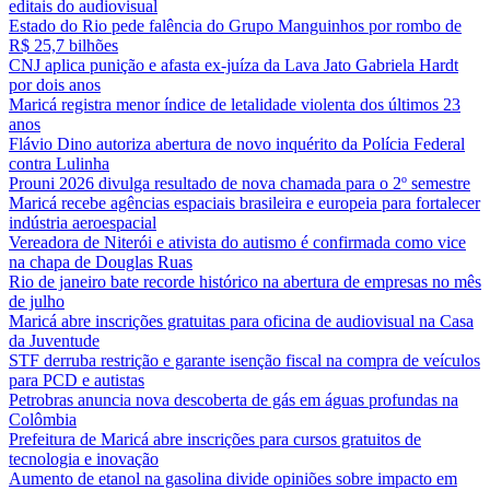
editais do audiovisual
Estado do Rio pede falência do Grupo Manguinhos por rombo de
R$ 25,7 bilhões
CNJ aplica punição e afasta ex-juíza da Lava Jato Gabriela Hardt
por dois anos
Maricá registra menor índice de letalidade violenta dos últimos 23
anos
Flávio Dino autoriza abertura de novo inquérito da Polícia Federal
contra Lulinha
Prouni 2026 divulga resultado de nova chamada para o 2º semestre
Maricá recebe agências espaciais brasileira e europeia para fortalecer
indústria aeroespacial
Vereadora de Niterói e ativista do autismo é confirmada como vice
na chapa de Douglas Ruas
Rio de janeiro bate recorde histórico na abertura de empresas no mês
de julho
Maricá abre inscrições gratuitas para oficina de audiovisual na Casa
da Juventude
STF derruba restrição e garante isenção fiscal na compra de veículos
para PCD e autistas
Petrobras anuncia nova descoberta de gás em águas profundas na
Colômbia
Prefeitura de Maricá abre inscrições para cursos gratuitos de
tecnologia e inovação
Aumento de etanol na gasolina divide opiniões sobre impacto em