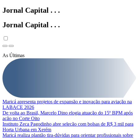
Jornal Capital
.
.
.
Jornal Capital
.
.
.
As Últimas
Maricá apresenta projetos de expansão e inovação para aviação na
LABACE 2026
De volta ao Brasil, Marcelo Dino elogia atuação do 15º BPM após
ação no Corte Oito
Instituto Zeca Pagodinho abre seleção com bolsas de R$ 3 mil para
Horta Urbana em Xerém
Maricá realiza plantão tira-dúvidas para orientar profissionais sobre