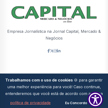
Empresa Jornalística na Jornal Capital, Mercado &
Negócios
Trabalhamos com o uso de cookies
🍪 para garantir
Politica de
2026© Todos os direitos
uma melhor experiência para você! Caso continue,
Privacidade
reservados
entenderemos que você está de acordo com a nossa
Desenvolvido Por
Valente Soluções
.
política de privacidade
Eu Concordo