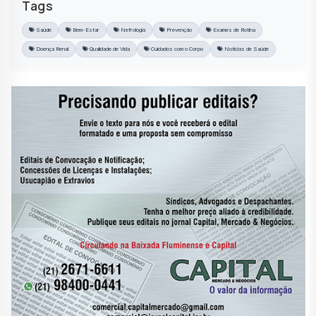
Tags
Saúde
Bem-Estar
Nefrologia
Prevenção
Exames de Rotina
Doença Renal
Qualidade de Vida
Cuidados com o Corpo
Notícias de Saúde