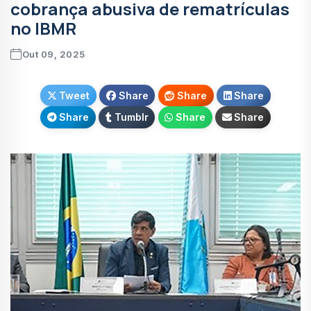
cobrança abusiva de rematrículas
no IBMR
Out 09, 2025
Tweet
Share
Share
Share
Share
Tumblr
Share
Share