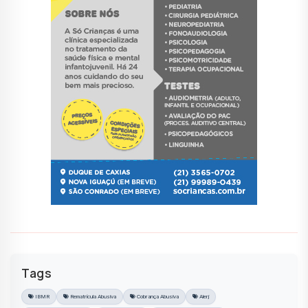
Tags
IBMR
Rematrícula Abusiva
Cobrança Abusiva
Alerj