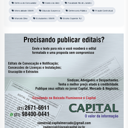
Defesa do Consumidor
Comissão Alerj
Faculdade Rio de Janeiro
Mensalidade IBMR
Cláusula Surpresa
Defensoria Pública
Fraude Contratual
Marcelo Dino
Estudantes IBMR
Ensino Superior RJ