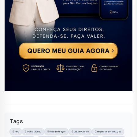
Tags
Alerj
Polícia Civil RJ
reestruturação
Cláudio Castro
Projeto de Lei 6.027/25