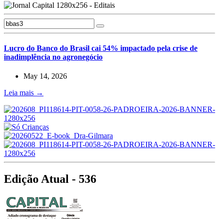
Lucro do Banco do Brasil cai 54% impactado pela crise de
inadimplência no agronegócio
May 14, 2026
Leia mais →
Edição Atual - 536