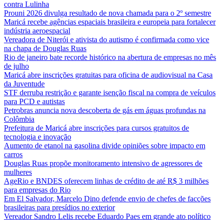
contra Lulinha
Prouni 2026 divulga resultado de nova chamada para o 2º semestre
Maricá recebe agências espaciais brasileira e europeia para fortalecer
indústria aeroespacial
Vereadora de Niterói e ativista do autismo é confirmada como vice
na chapa de Douglas Ruas
Rio de janeiro bate recorde histórico na abertura de empresas no mês
de julho
Maricá abre inscrições gratuitas para oficina de audiovisual na Casa
da Juventude
STF derruba restrição e garante isenção fiscal na compra de veículos
para PCD e autistas
Petrobras anuncia nova descoberta de gás em águas profundas na
Colômbia
Prefeitura de Maricá abre inscrições para cursos gratuitos de
tecnologia e inovação
Aumento de etanol na gasolina divide opiniões sobre impacto em
carros
Douglas Ruas propõe monitoramento intensivo de agressores de
mulheres
AgeRio e BNDES oferecem linhas de crédito de até R$ 3 milhões
para empresas do Rio
Em El Salvador, Marcelo Dino defende envio de chefes de facções
brasileiras para presídios no exterior
Vereador Sandro Lelis recebe Eduardo Paes em grande ato político