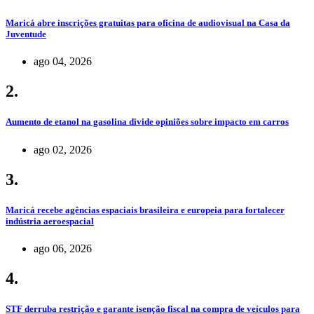
Maricá abre inscrições gratuitas para oficina de audiovisual na Casa da
Juventude
ago 04, 2026
2.
Aumento de etanol na gasolina divide opiniões sobre impacto em carros
ago 02, 2026
3.
Maricá recebe agências espaciais brasileira e europeia para fortalecer
indústria aeroespacial
ago 06, 2026
4.
STF derruba restrição e garante isenção fiscal na compra de veículos para