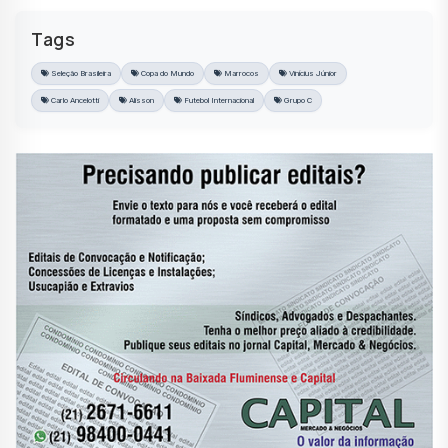
Tags
Seleção Brasileira
Copa do Mundo
Marrocos
Vinícius Júnior
Carlo Ancelotti
Alisson
Futebol Internacional
Grupo C