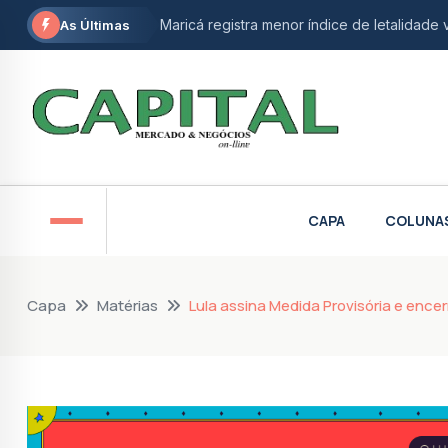
Maricá registra menor índice de letalidade 
As Últimas
Maricá recebe agências espaciais brasileira
Vereadora de Niterói e ativista do autism
Maricá abre inscrições gratuitas para ofic
STF derruba restrição e garante isenção fi
CAPA
COLUNA
Petrobras anuncia nova descoberta de gá
Prefeitura de Maricá abre inscrições para 
Capa
Matérias
Lula assina Medida Provisória e ence
Aumento de etanol na gasolina divide opin
Douglas Ruas propõe monitoramento intens
AgeRio e BNDES oferecem linhas de crédit
Em El Salvador, Marcelo Dino defende envio