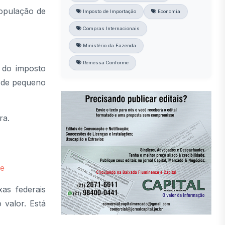
população de
Imposto de Importação
Economia
Compras Internacionais
Ministério da Fazenda
Remessa Conforme
 do imposto
s de pequeno
ra.
re
as federais
 valor. Está