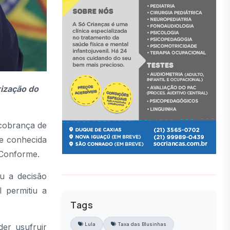
rização do
 cobrança de
e conhecida
 Conforme.
ou a decisão
 permitiu a
Tags
Lula
Taxa das Blusinhas
der usufruir