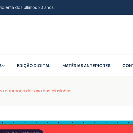
violenta dos últimos 23 anos
 e europeia para fortalecer indústria aeroespacial
o é confirmada como vice na chapa de Douglas Ruas
ina de audiovisual na Casa da Juventude
scal na compra de veículos para PCD e autistas
S
EDIÇÃO DIGITAL
MATÉRIAS ANTERIORES
CON
s em águas profundas na Colômbia
cursos gratuitos de tecnologia e inovação
rra cobrança da taxa das blusinhas
iões sobre impacto em carros
ivo de agressores de mulheres
o de até R$ 3 milhões para empresas do Rio
 de chefes de facções brasileiras para presídios no exterior