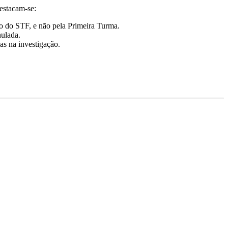
destacam-se:
io do STF, e não pela Primeira Turma.
nulada.
as na investigação.