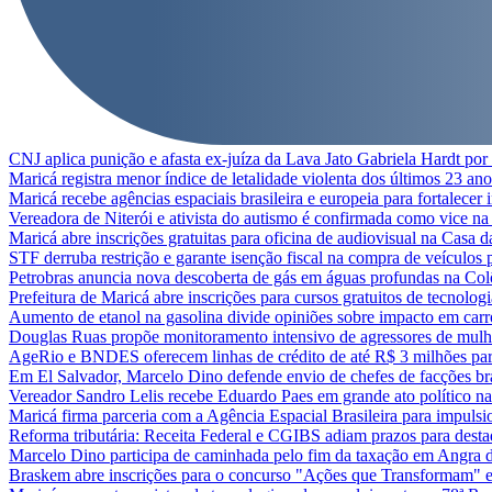
CNJ aplica punição e afasta ex-juíza da Lava Jato Gabriela Hardt por
Maricá registra menor índice de letalidade violenta dos últimos 23 ano
Maricá recebe agências espaciais brasileira e europeia para fortalecer 
Vereadora de Niterói e ativista do autismo é confirmada como vice n
Maricá abre inscrições gratuitas para oficina de audiovisual na Casa 
STF derruba restrição e garante isenção fiscal na compra de veículos 
Petrobras anuncia nova descoberta de gás em águas profundas na Co
Prefeitura de Maricá abre inscrições para cursos gratuitos de tecnolog
Aumento de etanol na gasolina divide opiniões sobre impacto em carr
Douglas Ruas propõe monitoramento intensivo de agressores de mulh
AgeRio e BNDES oferecem linhas de crédito de até R$ 3 milhões pa
Em El Salvador, Marcelo Dino defende envio de chefes de facções bras
Vereador Sandro Lelis recebe Eduardo Paes em grande ato político n
Maricá firma parceria com a Agência Espacial Brasileira para impulsi
Reforma tributária: Receita Federal e CGIBS adiam prazos para dest
Marcelo Dino participa de caminhada pelo fim da taxação em Angra 
Braskem abre inscrições para o concurso "Ações que Transformam"