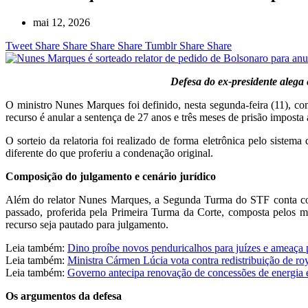
mai 12, 2026
Tweet
Share
Share
Share
Share
Tumblr
Share
Share
Defesa do ex-presidente alega
O ministro Nunes Marques foi definido, nesta segunda-feira (11), co
recurso é anular a sentença de 27 anos e três meses de prisão imposta
O sorteio da relatoria foi realizado de forma eletrônica pelo siste
diferente do que proferiu a condenação original.
Composição do julgamento e cenário jurídico
Além do relator Nunes Marques, a Segunda Turma do STF conta co
passado, proferida pela Primeira Turma da Corte, composta pelos 
recurso seja pautado para julgamento.
Leia também:
Dino proíbe novos penduricalhos para juízes e ameaça 
Leia também:
Ministra Cármen Lúcia vota contra redistribuição de roy
Leia também:
Governo antecipa renovação de concessões de energia e
Os argumentos da defesa