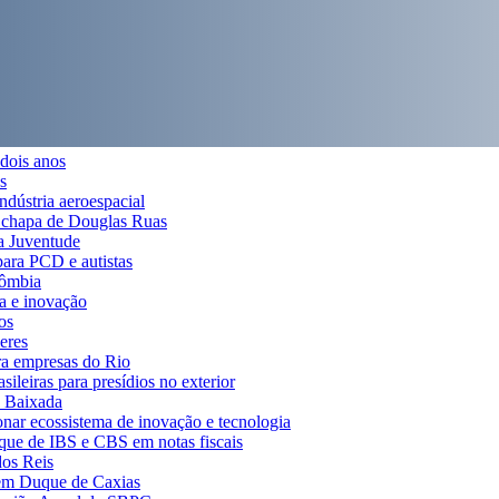
 dois anos
s
indústria aeroespacial
a chapa de Douglas Ruas
da Juventude
para PCD e autistas
lômbia
ia e inovação
os
eres
ra empresas do Rio
ileiras para presídios no exterior
a Baixada
onar ecossistema de inovação e tecnologia
aque de IBS e CBS em notas fiscais
dos Reis
 em Duque de Caxias