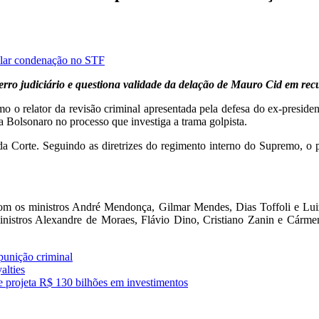
 erro judiciário e questiona validade da delação de Mauro Cid em r
mo o relator da revisão criminal apresentada pela defesa do ex-presid
 a Bolsonaro no processo que investiga a trama golpista.
ma da Corte. Seguindo as diretrizes do regimento interno do Supremo,
m os ministros André Mendonça, Gilmar Mendes, Dias Toffoli e Luiz
ministros Alexandre de Moraes, Flávio Dino, Cristiano Zanin e Cárm
punição criminal
alties
 projeta R$ 130 bilhões em investimentos