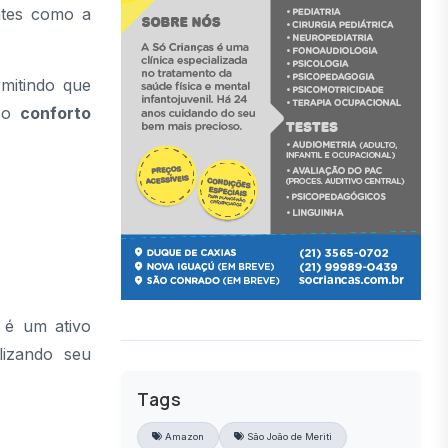
ntes como a
rmitindo que
r o
conforto
 é um ativo
izando seu
Tags
Amazon
São João de Meriti