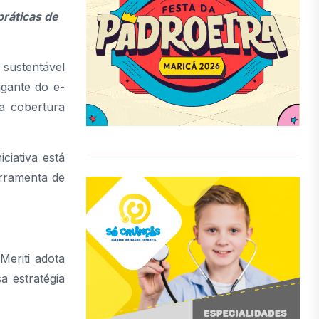
práticas de
 sustentável
igante do e-
a cobertura
ciativa está
erramenta de
eriti adota
a estratégia