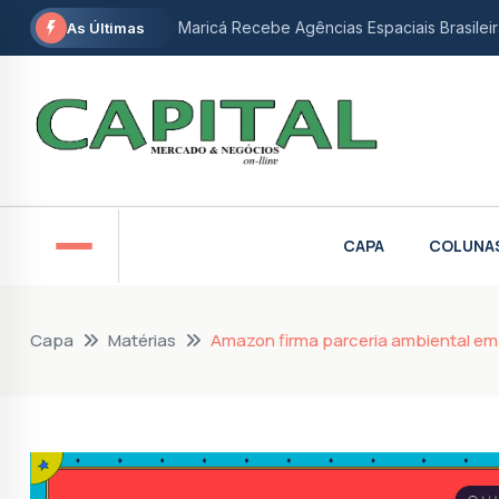
Maricá Recebe Agências Espaciais Brasileir
As Últimas
Vereadora de Niterói e ativista do autism
Rio de janeiro bate recorde histórico na a
Maricá abre inscrições gratuitas para ofic
STF derruba restrição e garante isenção fi
CAPA
COLUNA
Aumento de etanol na gasolina divide opin
Douglas Ruas propõe monitoramento intens
Capa
Matérias
Amazon firma parceria ambiental em 
AgeRio e BNDES oferecem linhas de crédit
Vereador Sandro Lelis recebe Eduardo Pae
Maricá firma parceria com a Agência Espaci
tecnologia
Reforma tributária: Receita Federal e CGIB