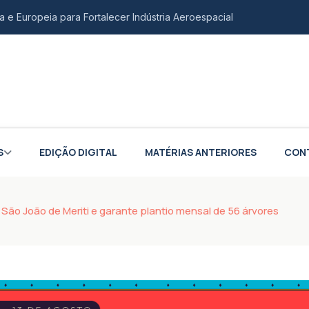
a e Europeia para Fortalecer Indústria Aeroespacial
o é confirmada como vice na chapa de Douglas Ruas
bertura de empresas no mês de julho
ina de audiovisual na Casa da Juventude
scal na compra de veículos para PCD e autistas
S
EDIÇÃO DIGITAL
MATÉRIAS ANTERIORES
CON
iões sobre impacto em carros
ivo de agressores de mulheres
São João de Meriti e garante plantio mensal de 56 árvores
o de até R$ 3 milhões para empresas do Rio
s em grande ato político na Baixada
al Brasileira para impulsionar ecossistema de inovação e
S adiam prazos para destaque de IBS e CBS em notas fiscais