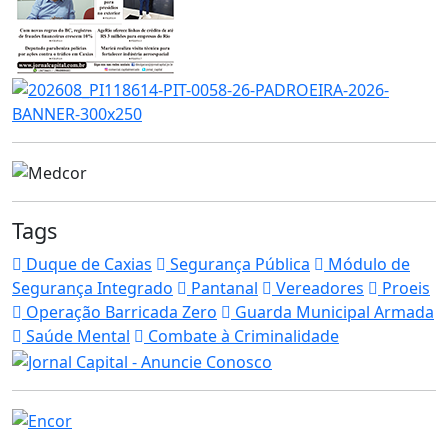
Tags
Duque de Caxias
Segurança Pública
Módulo de
Segurança Integrado
Pantanal
Vereadores
Proeis
Operação Barricada Zero
Guarda Municipal Armada
Saúde Mental
Combate à Criminalidade