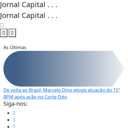
Jornal Capital
.
.
.
Jornal Capital
.
.
.
As Últimas
De volta ao Brasil, Marcelo Dino elogia atuação do 15º
I
BPM após ação no Corte Oito
R
Siga-nos: