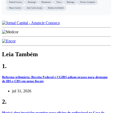
Futebol Carioca
Flamengo
Fluminense
Vasco
Botafogo
Técnico Campeão
Mauro Galvão
José Carlos Araújo
História do Futebol
Leia Também
1.
Reforma tributária: Receita Federal e CGIBS adiam prazos para destaque
de IBS e CBS em notas fiscais
jul 31, 2026
2.
Maricá abre inscrições gratuitas para oficina de audiovisual na Casa da