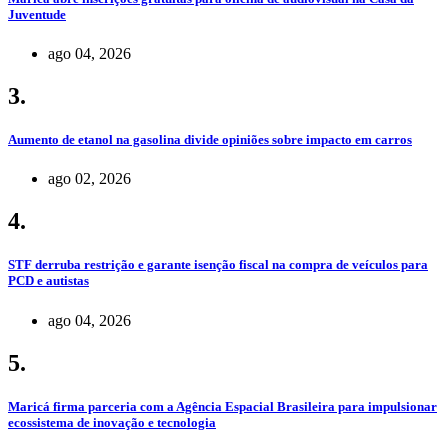
Juventude
ago 04, 2026
3.
Aumento de etanol na gasolina divide opiniões sobre impacto em carros
ago 02, 2026
4.
STF derruba restrição e garante isenção fiscal na compra de veículos para
PCD e autistas
ago 04, 2026
5.
Maricá firma parceria com a Agência Espacial Brasileira para impulsionar
ecossistema de inovação e tecnologia