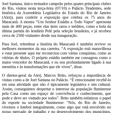
Joel Santana, único treinador campeão pelos quatro principais clubes
do Rio, visitou nesta terça-feira (07/10) o Palácio Tiradentes, sede
histórica da Assembleia Legislativa do Estado do Rio de Janeiro
(Alerj), para conferir a exposição que celebra os 75 anos do
Maracanã. A mostra “Um Senhor Estádio a Todo Vapor” apresenta
mais de 400 peças, entre elas itens raros e inéditos, como a bola da
última partida do lendário Pelé pela seleção brasileira, e já recebeu
cerca de 2500 visitantes desde sua inauguração.
Para Joel, relembrar a história do Maracanã é também reviver os
melhores momentos da sua carreira. “A exposição está maravilhosa
e estar presente aqui me reconectou com várias conquistas, como as
vitórias de títulos. O próprio estádio também me consagrou como o
maior vencedor do Maracanã, e eu sou profundamente ligado à sua
memória e às transformações que ele viveu”, disse.
O diretor-geral da Alerj, Marcos Brito, reforçou a importância de
visitas como a de Joel Santana no Palácio. “É emocionante recebê-lo
em uma atividade que não é tipicamente legislativa e sim cultural.
Assim, conseguimos despertar o interesse da população fluminense
pela Casa como um espaço de convivência e conhecimento, que
pode e deve ser visitado por todos”. Brito também enfatizou o papel
do esporte na sociedade fluminense: “Nós, do Rio de Janeiro,
vivemos o futebol integralmente, como algo que está envolvido no
nosso mercado de trabalho e no desenvolvimento dos municípios,