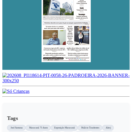
Tags
Joel Santana
Maracanã 75 Anos
Exposição Maracanã
Palácio Tiradentes
Alerj