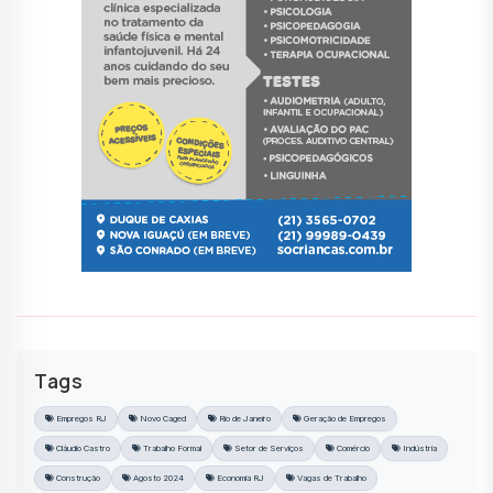
Tags
Empregos RJ
Novo Caged
Rio de Janeiro
Geração de Empregos
Cláudio Castro
Trabalho Formal
Setor de Serviços
Comércio
Indústria
Construção
Agosto 2024
Economia RJ
Vagas de Trabalho